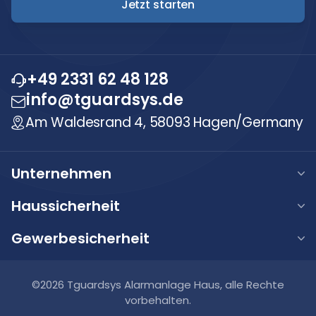
Jetzt starten
+49 2331 62 48 128
info@tguardsys.de
Am Waldesrand 4, 58093 Hagen/Germany
Unternehmen
Über uns
Haussicherheit
Unsere Werte
Haus Alarmanlage
Gewerbesicherheit
Karriere
Haus Videoüberwachung
Gewerbe Alarmanlage
FAQ
Haus Video-Türsprechanlage
Gewerbe Videoüberwachung
©2026 Tguardsys Alarmanlage Haus, alle Rechte
Blog
Smart Home Systeme
vorbehalten.
Gewerbe Brandmeldeanlagen
Kontakt