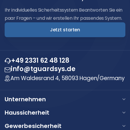
Ihr individuelles Sicherheitssystem Beantworten Sie ein
paar Fragen – und wir erstellen Ihr passendes System.
Jetzt starten
+49 2331 62 48 128
info@tguardsys.de
Am Waldesrand 4, 58093 Hagen/Germany
Unternehmen
Über uns
Haussicherheit
Unsere Werte
Haus Alarmanlage
Gewerbesicherheit
Karriere