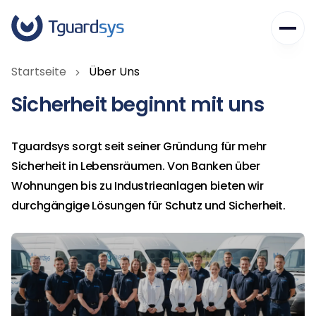
Das erste Jahr schenken wir Ihnen.
Unternehmen
Startseite
Über Uns
Dienstleistungen
Über Uns
Sicherheit beginnt mit uns
Unsere Werte
Karriere
Haussicherheit
Häufig gestellte Fragen
Tguardsys sorgt seit seiner Gründung für mehr
Gewerbesicherheit
Kontakt
Sicherheit in Lebensräumen. Von Banken über
Blog
Unternehmenslösungen
Wohnungen bis zu Industrieanlagen bieten wir
+49 2331 62 48 128
durchgängige Lösungen für Schutz und Sicherheit.
info@tguardsys.de
Am Waldesrand 4, 58093 Hagen/Germany