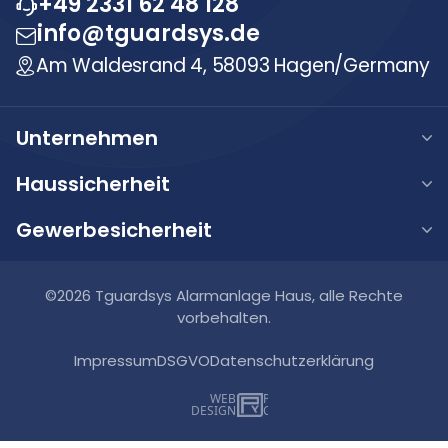
+49 2331 62 48 128
info@tguardsys.de
Am Waldesrand 4, 58093 Hagen/Germany
Unternehmen
Über uns
Haussicherheit
Unsere Werte
Haus Alarmanlage
Gewerbesicherheit
Karriere
Haus Videoüberwachung
Gewerbe Alarmanlage
FAQ
Haus Video-Türsprechanlage
Gewerbe Videoüberwachung
©2026 Tguardsys Alarmanlage Haus, alle Rechte
Blog
Smart Home Systeme
vorbehalten.
Gewerbe Brandmeldeanlagen
Kontakt
Impressum
DSGVO
Datenschutzerklärung
Gewerbe Zutrittskontrollsysteme
WEB
DESIGN