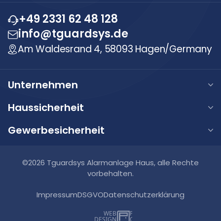
+49 2331 62 48 128
info@tguardsys.de
Am Waldesrand 4, 58093 Hagen/Germany
Unternehmen
Über uns
Haussicherheit
Unsere Werte
Haus Alarmanlage
Gewerbesicherheit
Karriere
Haus Videoüberwachung
Gewerbe Alarmanlage
FAQ
Haus Video-Türsprechanlage
Gewerbe Videoüberwachung
©2026 Tguardsys Alarmanlage Haus, alle Rechte
Blog
Smart Home Systeme
vorbehalten.
Gewerbe Brandmeldeanlagen
Kontakt
Impressum
DSGVO
Datenschutzerklärung
Gewerbe Zutrittskontrollsysteme
WEB
DESIGN