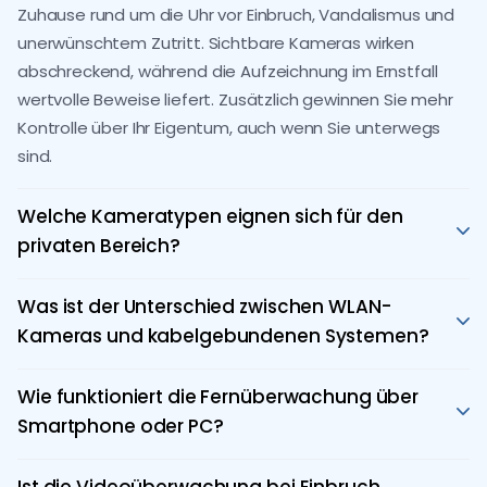
Zuhause rund um die Uhr vor Einbruch, Vandalismus und
unerwünschtem Zutritt. Sichtbare Kameras wirken
abschreckend, während die Aufzeichnung im Ernstfall
wertvolle Beweise liefert. Zusätzlich gewinnen Sie mehr
Kontrolle über Ihr Eigentum, auch wenn Sie unterwegs
sind.
Welche Kameratypen eignen sich für den
privaten Bereich?
Für Privathaushalte kommen hauptsächlich IP-Kameras
mit WLAN-Funktion, Bewegungserkennung und
Was ist der Unterschied zwischen WLAN-
Nachtsicht zum Einsatz. Für den Außenbereich sind
Kameras und kabelgebundenen Systemen?
wetterfeste Modelle mit Weitwinkelobjektiv und IR-LED
WLAN-Kameras lassen sich schnell und flexibel
ideal. Tguardsys berät Sie individuell zu den besten
installieren, ideal für kleinere Wohnräume.
Wie funktioniert die Fernüberwachung über
Optionen für Haus, Wohnung oder Garten.
Kabelgebundene Systeme bieten eine stabilere
Smartphone oder PC?
Verbindung und eignen sich bei größerem
Mit der Tguardsys Videoüberwachungs-App greifen Sie
Sicherheitsbedarf. Beide Systeme können mit der
jederzeit und von überall auf Live-Bilder oder
Ist die Videoüberwachung bei Einbruch