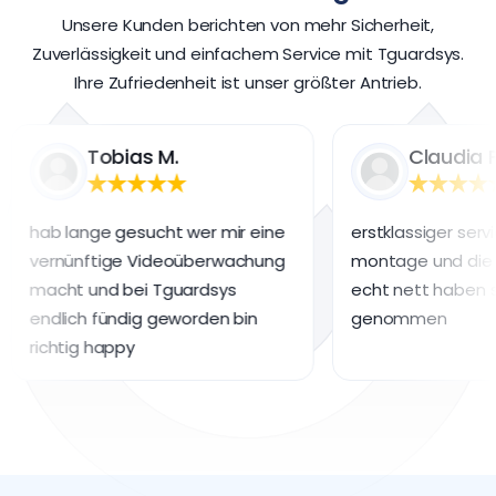
Unsere Kunden berichten von mehr Sicherheit,
Zuverlässigkeit und einfachem Service mit Tguardsys.
Ihre Zufriedenheit ist unser größter Antrieb.
obias M.
Claudia F.
e gesucht wer mir eine
erstklassiger service schnelle
tige Videoüberwachung
montage und die jungs waren
d bei Tguardsys
echt nett haben sich auch zei
fündig geworden bin
genommen
happy