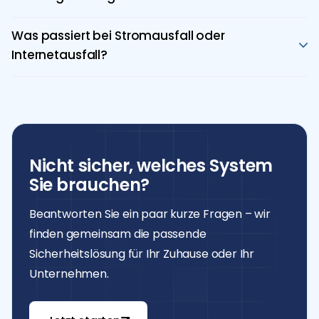
automatische Alarme. Viele Modelle lassen sich in
Alle Daten werden verschlüsselt übertragen und
Smart-Home-Systeme integrieren.
gespeichert. Tguardsys verwendet nur zertifizierte,
Was passiert bei Stromausfall oder
DSGVO-konforme Systeme mit Passwortschutz und
Internetausfall?
verschlüsselter Fernverbindung.
Lokale Speicherlösungen wie SD-Karten oder NVR-
Systeme sichern die Aufzeichnung auch ohne Internet.
Bei Stromausfall können USV-Systeme
(unterbrechungsfreie Stromversorgung) eingesetzt
werden, um die Funktion zu erhalten.
Nicht sicher, welches System
Sie brauchen?
Beantworten Sie ein paar kurze Fragen – wir
finden gemeinsam die passende
Sicherheitslösung für Ihr Zuhause oder Ihr
Unternehmen.