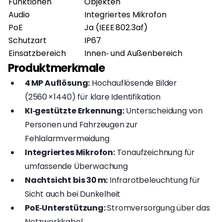
Funktionen
Objekten
Audio
Integriertes Mikrofon
PoE
Ja (IEEE 802.3af)
Schutzart
IP67
Einsatzbereich
Innen‑ und Außenbereich
Produktmerkmale
4 MP Auflösung:
Hochauflösende Bilder
(2560 × 1440) für klare Identifikation
KI‑gestützte Erkennung:
Unterscheidung von
Personen und Fahrzeugen zur
Fehlalarmvermeidung
Integriertes Mikrofon:
Tonaufzeichnung für
umfassende Überwachung
Nachtsicht bis 30 m:
Infrarotbeleuchtung für
Sicht auch bei Dunkelheit
PoE‑Unterstützung:
Stromversorgung über das
Netzwerkkabel