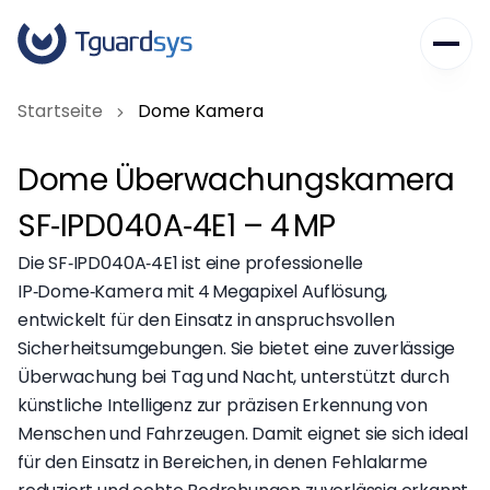
Das erste Jahr schenken wir Ihnen.
Unternehmen
Startseite
Dome Kamera
Dienstleistungen
Über Uns
Dome Überwachungskamera
Unsere Werte
Karriere
Haussicherheit
SF‑IPD040A‑4E1 – 4 MP
Häufig gestellte Fragen
Gewerbesicherheit
Kontakt
Blog
Die SF‑IPD040A‑4E1 ist eine professionelle
Unternehmenslösungen
IP‑Dome‑Kamera mit 4 Megapixel Auflösung,
+49 2331 62 48 128
entwickelt für den Einsatz in anspruchsvollen
info@tguardsys.de
Sicherheitsumgebungen. Sie bietet eine zuverlässige
Überwachung bei Tag und Nacht, unterstützt durch
Am Waldesrand 4, 58093 Hagen/Germany
künstliche Intelligenz zur präzisen Erkennung von
Menschen und Fahrzeugen. Damit eignet sie sich ideal
für den Einsatz in Bereichen, in denen Fehlalarme