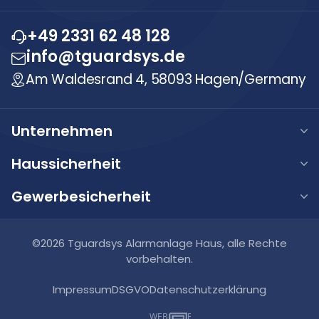
+49 2331 62 48 128
info@tguardsys.de
Am Waldesrand 4, 58093 Hagen/Germany
Unternehmen
Über uns
Haussicherheit
Unsere Werte
Haus Alarmanlage
Gewerbesicherheit
Karriere
Haus Videoüberwachung
Gewerbe Alarmanlage
FAQ
Haus Video-Türsprechanlage
Gewerbe Videoüberwachung
©2026 Tguardsys Alarmanlage Haus, alle Rechte
Blog
Smart Home Systeme
vorbehalten.
Gewerbe Brandmeldeanlagen
Kontakt
Impressum
DSGVO
Datenschutzerklärung
Gewerbe Zutrittskontrollsysteme
WEB