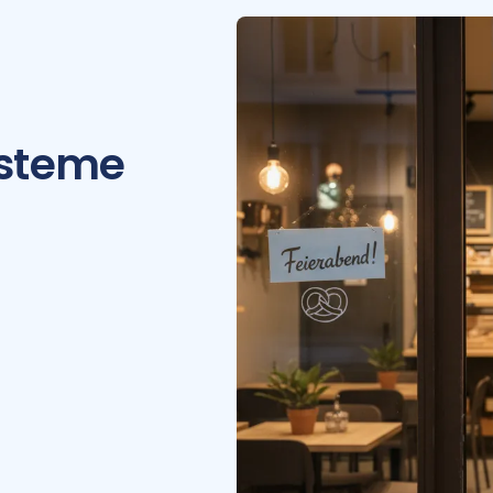
ysteme
t unter
Warnungen
d passende