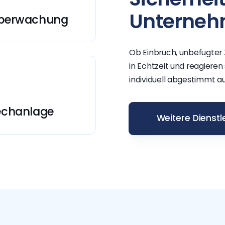
Unterne
berwachung
- & Außenbereiche mit
ng.
Ob Einbruch, unbefugter
in Echtzeit und reagieren
individuell abgestimmt a
echanlage
Weitere Dienstl
munikation an der Tür.