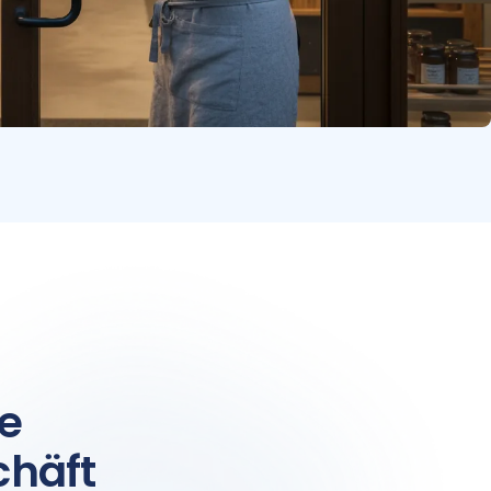
e
chäft