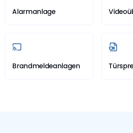
Alarmanlage
Videoü
Reagiert sofort bei unbefugtem
24/7 Innen
Zutritt.
Aufzeichnu
Brandmeldeanlagen
Türspr
Frühwarnung bei Rauch und Hitze.
Sichere Kom