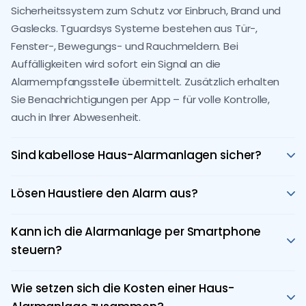
Sicherheitssystem zum Schutz vor Einbruch, Brand und
Gaslecks. Tguardsys Systeme bestehen aus Tür-,
Fenster-, Bewegungs- und Rauchmeldern. Bei
Auffälligkeiten wird sofort ein Signal an die
Alarmempfangsstelle übermittelt. Zusätzlich erhalten
Sie Benachrichtigungen per App – für volle Kontrolle,
auch in Ihrer Abwesenheit.
Sind kabellose Haus-Alarmanlagen sicher?
Ja. Tguardsys setzt auf verschlüsselte Kommunikation,
die vor Sabotage schützt. Unsere Funkanlagen sind
Lösen Haustiere den Alarm aus?
genauso zuverlässig wie kabelgebundene Systeme –
Nein. Tguardsys verwendet haustierfreundliche Sensoren
jedoch schneller installiert und optisch unauffälliger. Dank
mit spezieller Erkennungstechnologie, die Bewegungen
Kann ich die Alarmanlage per Smartphone
Notstrombetrieb bleibt die Funktion auch bei
von Tieren bis 40 kg ignorieren. So können Ihre Tiere frei
steuern?
Stromausfall gewährleistet.
im Haus leben, ohne Fehlalarme auszulösen.
Ja. Mit der Tguardsys App können Sie die Anlage aus der
Ferne scharf oder unscharf schalten, Alarme einsehen
Wie setzen sich die Kosten einer Haus-
und – bei Kameraintegration – Livebilder abrufen. Bei