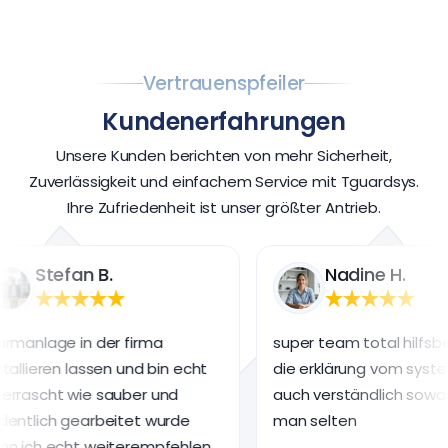
Vertrauenspfeiler
Kundenerfahrungen
Unsere Kunden berichten von mehr Sicherheit,
Zuverlässigkeit und einfachem Service mit Tguardsys.
Ihre Zufriedenheit ist unser größter Antrieb.
Nadine H.
 firma
super team total hilfsbereit und
 und bin echt
die erklärung vom system war
uber und
auch verständlich sowas hat
itet wurde
man selten
terempfehlen