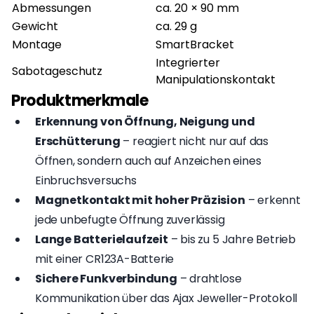
Abmessungen
ca. 20 × 90 mm
Gewicht
ca. 29 g
Montage
SmartBracket
Integrierter
Sabotageschutz
Manipulationskontakt
Produktmerkmale
Erkennung von Öffnung, Neigung und
Erschütterung
– reagiert nicht nur auf das
Öffnen, sondern auch auf Anzeichen eines
Einbruchsversuchs
Magnetkontakt mit hoher Präzision
– erkennt
jede unbefugte Öffnung zuverlässig
Lange Batterielaufzeit
– bis zu 5 Jahre Betrieb
mit einer CR123A-Batterie
Sichere Funkverbindung
– drahtlose
Kommunikation über das Ajax Jeweller-Protokoll