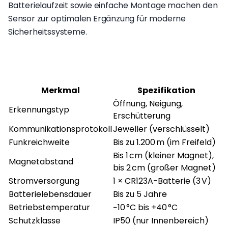
Batterielaufzeit sowie einfache Montage machen den
Sensor zur optimalen Ergänzung für moderne
Sicherheitssysteme.
Merkmal
Spezifikation
Öffnung, Neigung,
Erkennungstyp
Erschütterung
Kommunikationsprotokoll
Jeweller (verschlüsselt)
Funkreichweite
Bis zu 1.200 m (im Freifeld)
Bis 1 cm (kleiner Magnet),
Magnetabstand
bis 2 cm (großer Magnet)
Stromversorgung
1 × CR123A-Batterie (3 V)
Batterielebensdauer
Bis zu 5 Jahre
Betriebstemperatur
−10 °C bis +40 °C
Schutzklasse
IP50 (nur Innenbereich)