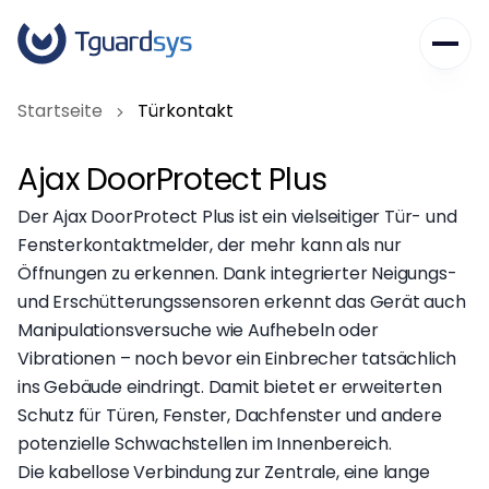
Das erste Jahr schenken wir Ihnen.
Unternehmen
Startseite
Türkontakt
Dienstleistungen
Über Uns
Ajax DoorProtect Plus
Unsere Werte
Karriere
Haussicherheit
Der Ajax DoorProtect Plus ist ein vielseitiger Tür- und
Häufig gestellte Fragen
Gewerbesicherheit
Kontakt
Fensterkontaktmelder, der mehr kann als nur
Blog
Unternehmenslösungen
Öffnungen zu erkennen. Dank integrierter Neigungs-
und Erschütterungssensoren erkennt das Gerät auch
+49 2331 62 48 128
Manipulationsversuche wie Aufhebeln oder
info@tguardsys.de
Vibrationen – noch bevor ein Einbrecher tatsächlich
Am Waldesrand 4, 58093 Hagen/Germany
ins Gebäude eindringt. Damit bietet er erweiterten
Schutz für Türen, Fenster, Dachfenster und andere
potenzielle Schwachstellen im Innenbereich.
Die kabellose Verbindung zur Zentrale, eine lange