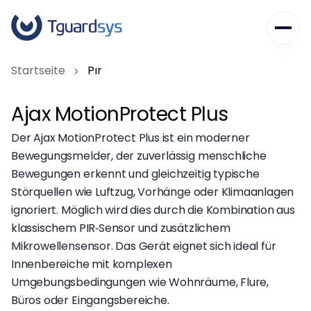
Das erste Jahr schenken wir Ihnen.
Unternehmen
Startseite
Pır
Dienstleistungen
Über Uns
Ajax MotionProtect Plus
Unsere Werte
Karriere
Haussicherheit
Der Ajax MotionProtect Plus ist ein moderner
Häufig gestellte Fragen
Gewerbesicherheit
Kontakt
Bewegungsmelder, der zuverlässig menschliche
Blog
Unternehmenslösungen
Bewegungen erkennt und gleichzeitig typische
Störquellen wie Luftzug, Vorhänge oder Klimaanlagen
+49 2331 62 48 128
ignoriert. Möglich wird dies durch die Kombination aus
info@tguardsys.de
klassischem PIR‑Sensor und zusätzlichem
Am Waldesrand 4, 58093 Hagen/Germany
Mikrowellensensor. Das Gerät eignet sich ideal für
Innenbereiche mit komplexen
Umgebungsbedingungen wie Wohnräume, Flure,
Büros oder Eingangsbereiche.