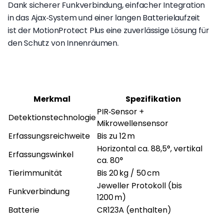
Dank sicherer Funkverbindung, einfacher Integration
in das Ajax‑System und einer langen Batterielaufzeit
ist der MotionProtect Plus eine zuverlässige Lösung für
den Schutz von Innenräumen.
Merkmal
Spezifikation
PIR‑Sensor +
Detektionstechnologie
Mikrowellensensor
Erfassungsreichweite
Bis zu 12 m
Horizontal ca. 88,5°, vertikal
Erfassungswinkel
ca. 80°
Tierimmunität
Bis 20 kg / 50 cm
Jeweller Protokoll (bis
Funkverbindung
1200 m)
Batterie
CR123A (enthalten)