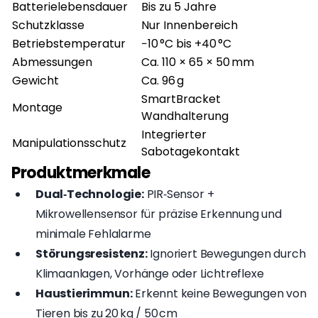
Batterielebensdauer
Bis zu 5 Jahre
Schutzklasse
Nur Innenbereich
Betriebstemperatur
−10 °C bis +40 °C
Abmessungen
Ca. 110 × 65 × 50 mm
Gewicht
Ca. 96 g
SmartBracket
Montage
Wandhalterung
Integrierter
Manipulationsschutz
Sabotagekontakt
Produktmerkmale
Dual‑Technologie:
PIR‑Sensor +
Mikrowellensensor für präzise Erkennung und
minimale Fehlalarme
Störungsresistenz:
Ignoriert Bewegungen durch
Klimaanlagen, Vorhänge oder Lichtreflexe
Haustierimmun:
Erkennt keine Bewegungen von
Tieren bis zu 20 kg / 50 cm