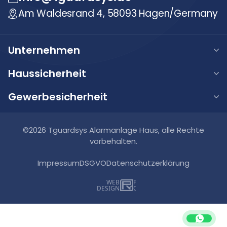
Am Waldesrand 4, 58093 Hagen/Germany
Unternehmen
Über uns
Haussicherheit
Unsere Werte
Haus Alarmanlage
Gewerbesicherheit
Karriere
Haus Videoüberwachung
Gewerbe Alarmanlage
FAQ
Haus Video-Türsprechanlage
Gewerbe Videoüberwachung
©2026 Tguardsys Alarmanlage Haus, alle Rechte
Blog
Smart Home Systeme
vorbehalten.
Gewerbe Brandmeldeanlagen
Kontakt
Impressum
DSGVO
Datenschutzerklärung
Gewerbe Zutrittskontrollsysteme
WEB
DESIGN