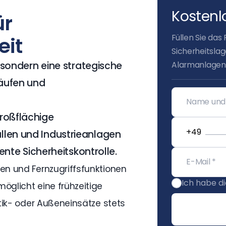
Kostenl
ür
Füllen Sie das
eit
Sicherheitsla
, sondern eine strategische
Alarmanlagen.
äufen und
roßflächige
llen und Industrieanlagen
ente Sicherheitskontrolle.
ten und Fernzugriffsfunktionen
Ich habe d
öglicht eine frühzeitige
stik- oder Außeneinsätze stets