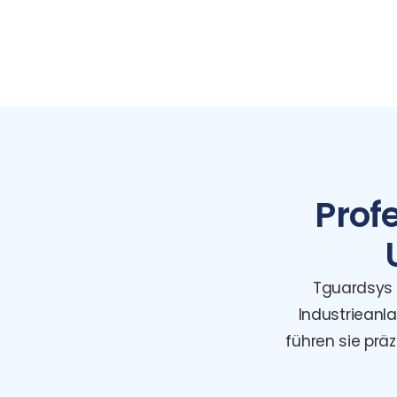
Prof
Tguardsys i
Industrieanla
führen sie prä