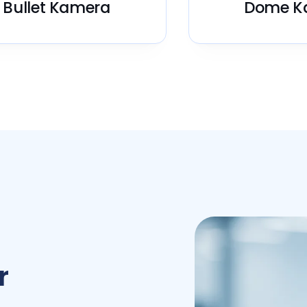
Bullet Kamera
Dome K
r