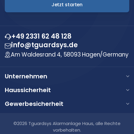
Jetzt starten
+49 2331 62 48 128
info@tguardsys.de
Am Waldesrand 4, 58093 Hagen/Germany
Unternehmen
Über uns
Haussicherheit
Unsere Werte
Haus Alarmanlage
Gewerbesicherheit
Karriere
Haus Videoüberwachung
Gewerbe Alarmanlage
FAQ
Haus Video-Türsprechanlage
Gewerbe Videoüberwachung
©2026 Tguardsys Alarmanlage Haus, alle Rechte
Blog
Smart Home Systeme
vorbehalten.
Gewerbe Brandmeldeanlagen