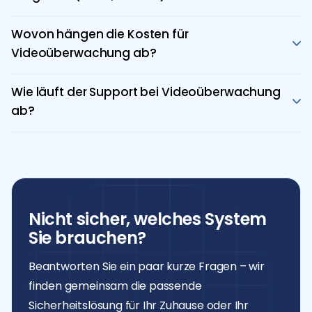
Fernwartung und Statusüberwachung an.
Ja. Tguardsys-Systeme sind vollständig konform mit der
DSGVO und KVKK. Aufzeichnungszweck, Speicherzeit und
Wovon hängen die Kosten für
Zugriffsrechte sind transparent geregelt, und der Zugriff
Videoüberwachung ab?
erfolgt verschlüsselt.
Preisfaktoren sind: Fläche, Kameraanzahl, Auflösung,
Speicherdauer, Systemstruktur und gewünschte
Wie läuft der Support bei Videoüberwachung
Leistungen. Von günstigen Heimlösungen bis zu
ab?
professionellen Unternehmenssystemen bietet
Tguardsys stellt nach der Installation dauerhafte
Tguardsys maßgeschneiderte Angebote nach Vor-Ort-
Unterstützung sicher: 24/7-Fernsupport,
Analyse.
Störungsdiagnose, Softwareupdates und Ersatzteile. Für
Unternehmen gibt es Wartungsverträge mit
garantierter Reaktionszeit.
Nicht sicher, welches System
Sie brauchen?
Beantworten Sie ein paar kurze Fragen – wir
finden gemeinsam die passende
Sicherheitslösung für Ihr Zuhause oder Ihr